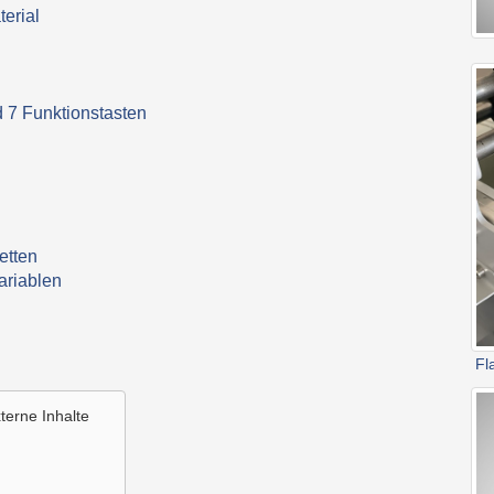
terial
d 7 Funktionstasten
etten
ariablen
Fl
terne Inhalte