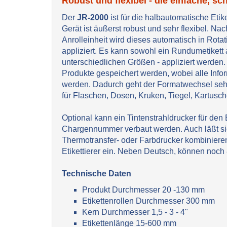
Robust und flexibel - die einfache, s
Der
JR-2000
ist für die halbautomatische Eti
Gerät ist äußerst robust und sehr flexibel. N
Anrolleinheit wird dieses automatisch in Rota
appliziert. Es kann sowohl ein Rundumetikett a
unterschiedlichen Größen - appliziert werden
Produkte gespeichert werden, wobei alle Info
werden. Dadurch geht der Formatwechsel sehr 
für Flaschen, Dosen, Kruken, Tiegel, Kartusch
Optional kann ein Tintenstrahldrucker für den
Chargennummer verbaut werden. Auch läßt sich
Thermotransfer- oder Farbdrucker kombinieren.
Etikettierer ein. Neben Deutsch, können noch 
Technische Daten
Produkt Durchmesser 20 -130 mm
Etikettenrollen Durchmesser 300 mm
Kern Durchmesser 1,5 - 3 - 4"
Etikettenlänge 15-600 mm