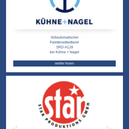
Vollautomatischer
Palettenetikettierer
SRD-A128
bei Kühne + Nagel
weiter lesen
Zurück
Weit