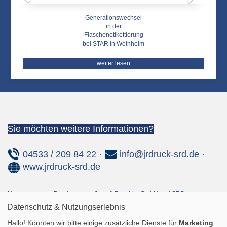
Generationswechsel
in der
Flaschenetikettierung
bei STAR in Weinheim
weiter lesen
Sie möchten weitere Informationen?
04533 / 209 84 22 ·
info@jrdruck-srd.de
·
www.jrdruck-srd.de
Vertretung von:
Drucksysteme Janz & Raschke GmbH und SRD
Datenschutz & Nutzungserlebnis
Maschinenbau GmbH
Hallo! Könnten wir bitte einige zusätzliche Dienste für
Marketing