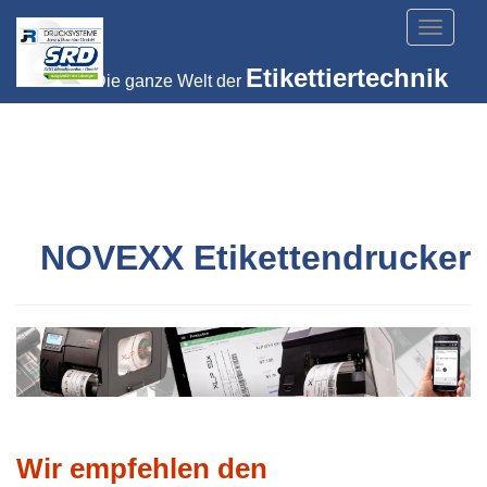
Toggle
navigat
Etikettiertechnik
Die ganze Welt der
NOVEXX Etikettendrucker
Wir empfehlen den