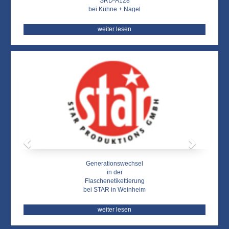
SRD-A128
bei Kühne + Nagel
weiter lesen
Zurück
Weit
Generationswechsel
in der
Flaschenetikettierung
bei STAR in Weinheim
weiter lesen