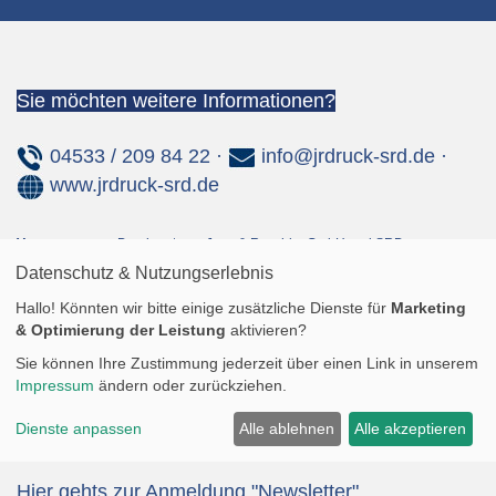
Sie möchten weitere Informationen?
04533 / 209 84 22 ·
info@jrdruck-srd.de
·
www.jrdruck-srd.de
Vertretung von:
Drucksysteme Janz & Raschke GmbH und SRD
Maschinenbau GmbH
Datenschutz & Nutzungserlebnis
Hallo! Könnten wir bitte einige zusätzliche Dienste für
Marketing
IMPRESSUM
|
DATENSCHUTZ
|
SITEMAP
& Optimierung der Leistung
aktivieren?
Gerne senden wir Ihnen unseren
Sie können Ihre Zustimmung jederzeit über einen Link in unserem
Impressum
ändern oder zurückziehen.
NEWSLETTER
zu.
Dienste anpassen
Alle ablehnen
Alle akzeptieren
Hier gehts zur Anmeldung "Newsletter"