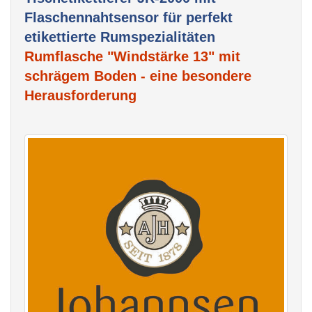
Flaschennahtsensor für perfekt
etikettierte Rumspezialitäten
Rumflasche
"Windstärke 13"
mit
schrägem Boden
- eine besondere
Herausforderung