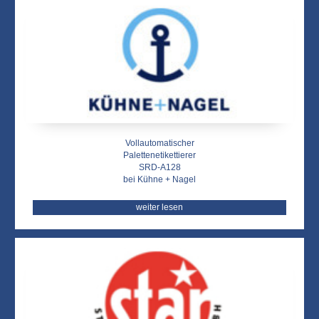
Vollautomatischer
Palettenetikettierer
SRD-A128
bei Kühne + Nagel
weiter lesen
Zurück
Weit