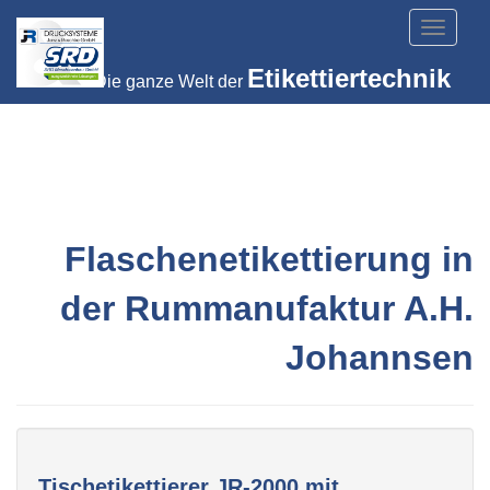
Toggle
navigat
Etikettiertechnik
Die ganze Welt der
Flaschenetikettierung in
der Rummanufaktur A.H.
Johannsen
Tischetikettierer JR-2000 mit