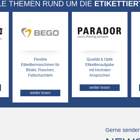
LE THEMEN RUND UM DIE
ETIKETTIER
Flexible
Qualität & Optik
Etikettiermaschinen für
Etikettieraufgabe
.
Blister, Flaschen,
mit höchsten
Faltschachteln
Ansprüchen
weiter lesen
weiter lesen
Gerne senden