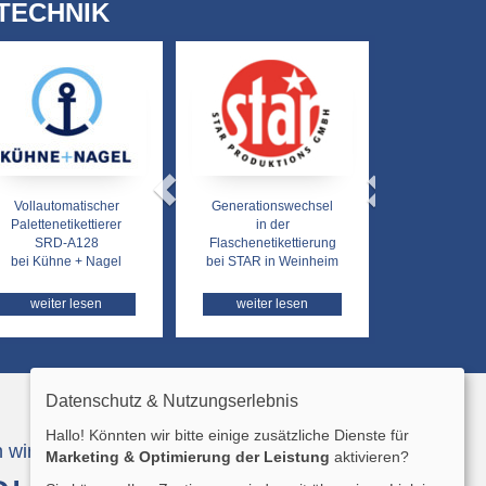
TECHNIK
Zurück
Weiter
Vollautomatischer
Generationswechsel
Palettenetikettierer
in der
SRD-A128
Flaschenetikettierung
bei Kühne + Nagel
bei STAR in Weinheim
weiter lesen
weiter lesen
Datenschutz & Nutzungserlebnis
Hallo! Könnten wir bitte einige zusätzliche Dienste für
 wir Ihnen unseren
Marketing & Optimierung der Leistung
aktivieren?