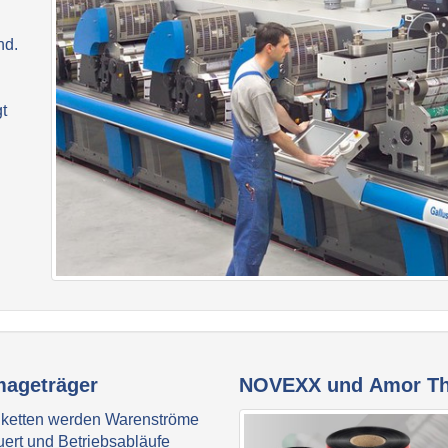
nd.
t
Imageträger
NOVEXX und Amor The
tiketten werden Warenströme
uert und Betriebsabläufe